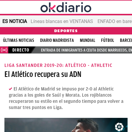
ES NOTICIA
Líneas blancas en VENTANAS
ENFADO en bares
DEPORTES
ÚLTIMAS NOTICIAS
DIARIO MADRIDISTA
MUNDIAL
FÚTBOL
BARCE
DIRECTO
ENTRADA DE INMIGRANTES A CEUTA DESDE MARRUECOS, E
LIGA SANTANDER 2019-20: ATLÉTICO - ATHLETIC
El Atlético recupera su ADN
El Atlético de Madrid se impuso por 2-0 al Athletic
gracias a los goles de Saúl y Morata. Los rojiblancos
recuperaron su estilo en el segundo tiempo para volver a
sumar tres puntos en Liga.