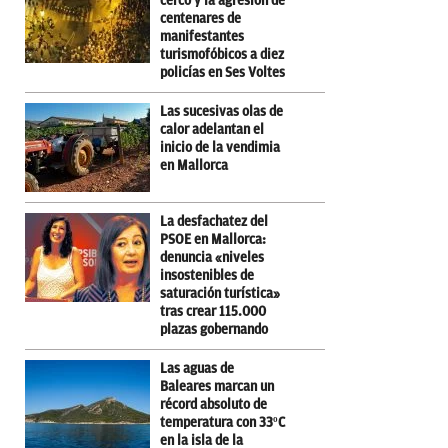
cerco y la agresión de
centenares de
manifestantes
turismofóbicos a diez
policías en Ses Voltes
Las sucesivas olas de
calor adelantan el
inicio de la vendimia
en Mallorca
La desfachatez del
PSOE en Mallorca:
denuncia «niveles
insostenibles de
saturación turística»
tras crear 115.000
plazas gobernando
Las aguas de
Baleares marcan un
récord absoluto de
temperatura con 33ºC
en la isla de la