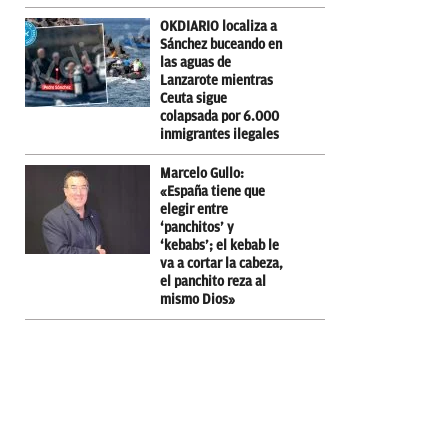
OKDIARIO localiza a
Sánchez buceando en
las aguas de
Lanzarote mientras
Ceuta sigue
colapsada por 6.000
inmigrantes ilegales
Marcelo Gullo:
«España tiene que
elegir entre
‘panchitos’ y
‘kebabs’; el kebab le
va a cortar la cabeza,
el panchito reza al
mismo Dios»