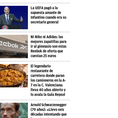
La UEFA pagó a la
supuesta amante de
Infantino cuando era su
secretario general
Ni Nike ni Adidas: las
mejores zapatillas para
ir al gimnasio son estas
Reebok de oferta que
cuestan 25 euros
El legendario
restaurante de
carretera donde paran
los camioneros en la A-
7 en la C. Valenciana:
lleva 40 años abierto y
lo avala la Guía Repsol
Arnold Schwarzenegger
(79 años): «Llevo seis
décadas intentando que