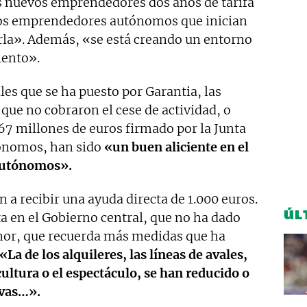
os nuevos emprendedores dos años de tarifa
os emprendedores autónomos que inician
rla». Además, «se está creando un entorno
iento».
ales que se ha puesto por Garantia, las
que no cobraron el cese de actividad, o
67 millones de euros firmado por la Junta
tónomos, han sido
«un buen aliciente en el
autónomos».
a recibir una ayuda directa de 1.000 euros.
ÚL
a en el Gobierno central, que no ha dado
mor, que recuerda más medidas que ha
«La de los alquileres, las líneas de avales,
cultura o el espectáculo, se han reducido o
ivas…».