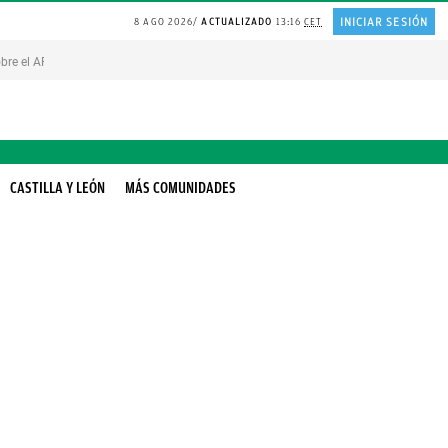
INICIAR SESIÓN
8 AGO 2026
ACTUALIZADO
13:16
CET
bre el ARROZ
PLANTA en el jardin
FRASE replantearse la VIDA
BOLSAS de plás
CASTILLA Y LEÓN
MÁS COMUNIDADES