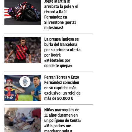
Jorge Martín le
arrebata la pole y el
récord a Raúl
Fernández en
Silverstone ¡por 21
milésimas!
La prensa inglesa se
burla del Barcelona
por su primera oferta
por Rodri:
«Métetelos por
donde te quepa»
Ferran Torres y Enzo
Fernández coinciden
en su capricho más
exclusivo: un reloj de
más de 50.000 €
Niñas marroquíes de
11 años duermen en
un polígono de Ceuta:
«Mis padres me
mandaron sola a