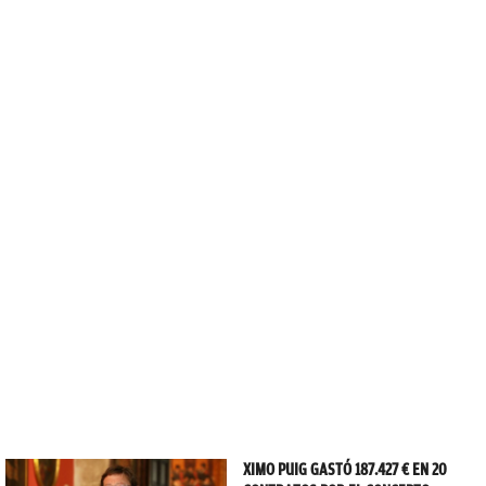
XIMO PUIG GASTÓ 187.427 € EN 20