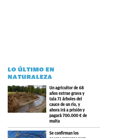
LO ÚLTIMO EN
NATURALEZA
Un agricultor de 68
años extrae grava y
tala 71 árboles del
cauce de un río, y
ahora irá a prisión y
pagará 700.000 € de
multa
Se confirman los