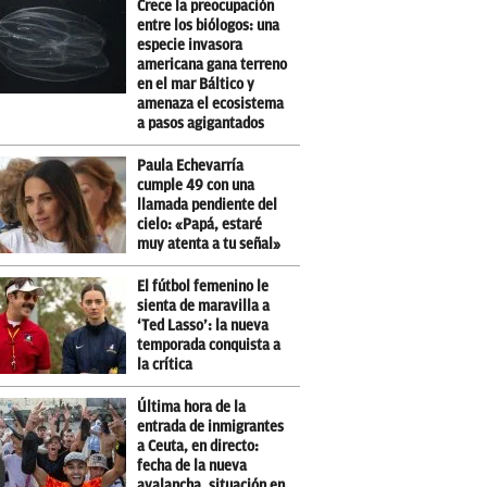
Crece la preocupación
entre los biólogos: una
especie invasora
americana gana terreno
en el mar Báltico y
amenaza el ecosistema
a pasos agigantados
Paula Echevarría
cumple 49 con una
llamada pendiente del
cielo: «Papá, estaré
muy atenta a tu señal»
El fútbol femenino le
sienta de maravilla a
‘Ted Lasso’: la nueva
temporada conquista a
la crítica
Última hora de la
entrada de inmigrantes
a Ceuta, en directo:
fecha de la nueva
avalancha, situación en