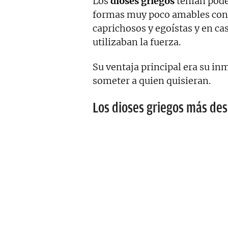
Los
dioses griegos
tenían pod
formas muy poco amables con
caprichosos y egoístas y en ca
utilizaban la fuerza.
Su ventaja principal era su in
someter a quien quisieran.
Los dioses griegos más des