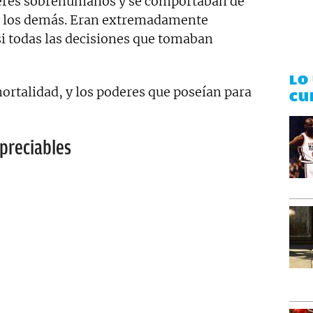
eres sobrehumanos y se comportaban de
 los demás. Eran extremadamente
si todas las decisiones que tomaban
LO
mortalidad, y los poderes que poseían para
CU
preciables