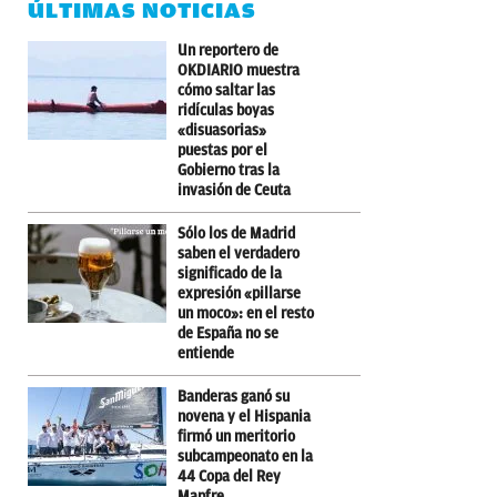
ÚLTIMAS NOTICIAS
Un reportero de
OKDIARIO muestra
cómo saltar las
ridículas boyas
«disuasorias»
puestas por el
Gobierno tras la
invasión de Ceuta
Sólo los de Madrid
saben el verdadero
significado de la
expresión «pillarse
un moco»: en el resto
de España no se
entiende
Banderas ganó su
novena y el Hispania
firmó un meritorio
subcampeonato en la
44 Copa del Rey
Mapfre