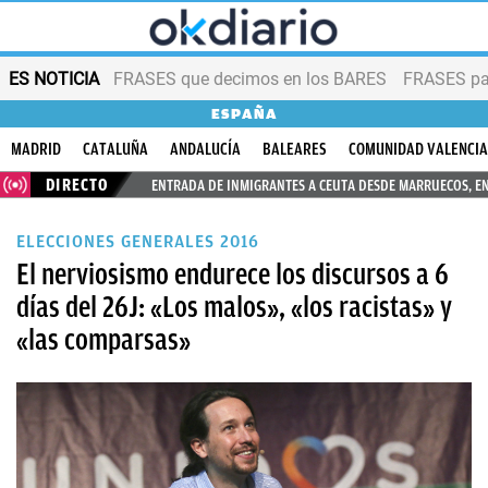
ES NOTICIA
FRASES que decimos en los BARES
FRASES par
ESPAÑA
MADRID
CATALUÑA
ANDALUCÍA
BALEARES
COMUNIDAD VALENCI
DIRECTO
ENTRADA DE INMIGRANTES A CEUTA DESDE MARRUECOS, E
ELECCIONES GENERALES 2016
El nerviosismo endurece los discursos a 6
días del 26J: «Los malos», «los racistas» y
«las comparsas»