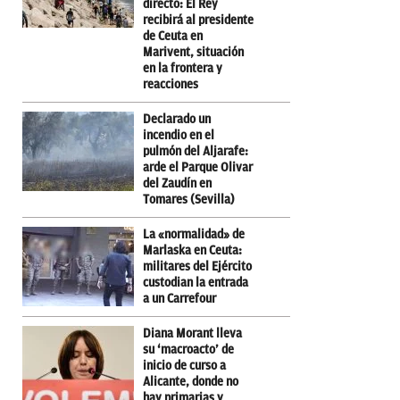
directo: El Rey
recibirá al presidente
de Ceuta en
Marivent, situación
en la frontera y
reacciones
Declarado un
incendio en el
pulmón del Aljarafe:
arde el Parque Olivar
del Zaudín en
Tomares (Sevilla)
La «normalidad» de
Marlaska en Ceuta:
militares del Ejército
custodian la entrada
a un Carrefour
Diana Morant lleva
su ‘macroacto’ de
inicio de curso a
Alicante, donde no
hay primarias y