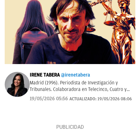
IRENE TABERA
@irenetabera
Madrid (1996). Periodista de Investigación y
Tribunales. Colaboradora en Telecinco, Cuatro y
Telemadrid. Graduada en Periodismo por la
19/05/2026 05:56
ACTUALIZADO:
19/05/2026 08:06
Universidad Complutense de Madrid y máster en
Televisión por la Universidad Católica de Milán.
Anteriormente trabajó en Mediaset Italia.
Contacto:
irene.tabera@okdiario.com