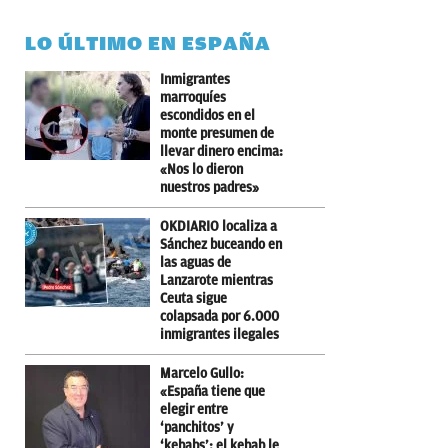
LO ÚLTIMO EN ESPAÑA
Inmigrantes
marroquíes
escondidos en el
monte presumen de
llevar dinero encima:
«Nos lo dieron
nuestros padres»
OKDIARIO localiza a
Sánchez buceando en
las aguas de
Lanzarote mientras
Ceuta sigue
colapsada por 6.000
inmigrantes ilegales
Marcelo Gullo:
«España tiene que
elegir entre
‘panchitos’ y
‘kebabs’; el kebab le