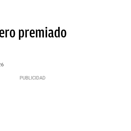
mero premiado
26