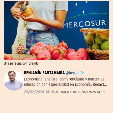
Una persona comprando.
BENJAMÍN SANTAMARÍA
@benjaefe
Economista, analista, conferenciante y máster de
educación con especialidad en Economía. Redactor
de economía y empresas en OKDIARIO y autor de
23/02/2026 14:18
ACTUALIZADO:
23/02/2026 14:18
'La economía a través del tiempo' en el Instituto
Juan de Mariana. Miembro de la junta directiva del
Centro Diego de Covarrubias.