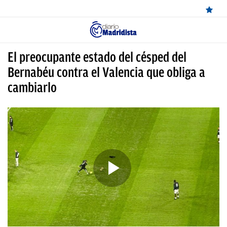
ÚLTIMAS
El preocupante estado del césped del
NOTICIAS
Bernabéu contra el Valencia que obliga a
cambiarlo
REAL
MADRID
BALONCESTO
CANTERA
FICHAJES
DIRECTO
FEMENINO
PAPARAZZI