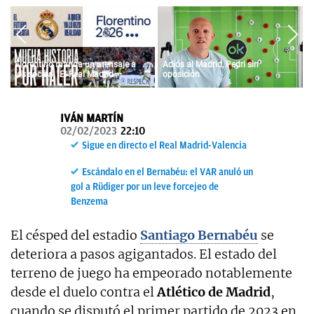
OKDIARIO
Florentino manda un mensaje a
Adiós al Madrid, Pedri sin
los socios: "El Real Madrid
oposición
siempre fue vuestro y siempre lo
será"
IVÁN MARTÍN
02/02/2023
22:10
Sigue en directo el Real Madrid-Valencia
Escándalo en el Bernabéu: el VAR anuló un
gol a Rüdiger por un leve forcejeo de
Benzema
El césped del estadio
Santiago Bernabéu
se
deteriora a pasos agigantados. El estado del
terreno de juego ha empeorado notablemente
desde el duelo contra el
Atlético de Madrid
,
cuando se disputó el primer partido de 2023 en