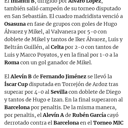
El
Infantil B
, dirigido por
Álvaro López
,
también salió campeón de su torneo disputado
en San Sebastián. El cuadro madridista venció a
Osasuna
en fase de grupos con goles de Hugo
Álvarez y Mikel, al Valvanera por 5-0 con
doblete de Mikel y tantos de Iker Álvarez, Luis y
Beltrán Guillén, al
Celta
por 2-0 con tantos de
Luis y Marco Poyatos, y en la final por 1-0 a la
Roma
con un gol ganador de Mikel.
El
Alevín B
de
Fernando Jiménez
se llevó la
Íscar Cup
disputada en Torrejón de Ardoz tras
superar por 4-0 al
Sevilla
con doblete de Diego
y tantos de Hugo e Izan. En la final superaron al
Barcelona
por penaltis. De la misma manera,
por penaltis, el
Alevín A
de
Rubén García
cayó
derrotado contra el
Barcelona
en el
Torneo MIC