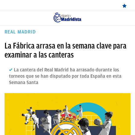
ÚLTIMAS
REAL MADRID
NOTICIAS
La Fábrica arrasa en la semana clave para
REAL
examinar a las canteras
MADRID
La cantera del Real Madrid ha arrasado durante los
BALONCESTO
torneos que se han disputado por toda España en esta
Semana Santa
CANTERA
FICHAJES
DIRECTO
FEMENINO
PAPARAZZI