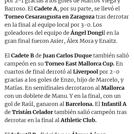
por 2-1 gracias a los goles de Marcos Viega y
Barroso. El
Cadete A
, por su parte, se llevó el
Torneo Cesaraugusta en Zaragoza
tras derrotar
en la final al equipo local por 3-0. Los
goleadores del equipo de
Ángel Dongi
l en la
gran final fueron Asier, Álex Mora y Enaitz.
El
Cadete B
de
Juan Carlos Duque
también salió
campeón en su
Torneo East Mallorca Cup.
En
cuartos de final derrotó al
Liverpool
por 2-0
gracias a los goles de Enzo, hijo de Marcelo, y
Matías. En semifinales derrotaron al
Mallorca
con un doblete de Manu. Y en la final, con un
gol de Raúl, ganaron al
Barcelona.
El
Infantil A
de
Tristán Celador
también salió campeón tras
derrotar en la final al
Athletic Club.