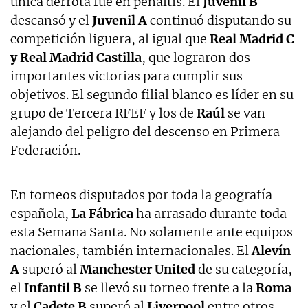
única derrota fue en penaltis. El
Juvenil B
descansó y el
Juvenil A
continuó disputando su
competición liguera, al igual que
Real Madrid C
y Real Madrid Castilla
, que lograron dos
importantes victorias para cumplir sus
objetivos. El segundo filial blanco es líder en su
grupo de Tercera RFEF y los de
Raúl
se van
alejando del peligro del descenso en Primera
Federación.
En torneos disputados por toda la geografía
española,
La Fábrica
ha arrasado durante toda
esta Semana Santa. No solamente ante equipos
nacionales, también internacionales. El
Alevín
A
superó al
Manchester United
de su categoría,
el
Infantil B
se llevó su torneo frente a la
Roma
y el
Cadete B
superó al
Liverpool
entre otros.