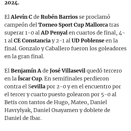
2024.
El
Alevín C
de
Rubén Barrios
se proclamó
campeón del
Torneo Sport Cup Mallorca
tras
superar 1-0 al
AD Penyal
en cuartos de final, 4-
1 al
CE Constancia
y 2-1 al
UD Poblense
en la
final. Gonzalo y Caballero fueron los goleadores
en la gran final.
El
Benjamín A
de
José Villasevil
quedó tercero
en la
Íscar Cup
. En semifinales perdieron
contra el S
evilla
por 2-0 y en el encuentro por
el tercer y cuarto puesto golearon por 5-0 al
Betis con tantos de Hugo, Mateo, Daniel
Havrylyak, Daniel Osayamen y doblete de
Daniel de Ibar.