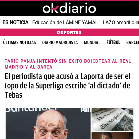
ES NOTICIA
Educación de LAMINE YAMAL
LAZO amarillo e
DEPORTES
ÚLTIMAS NOTICIAS
DIARIO MADRIDISTA
MUNDIAL
FÚTBOL
BARCE
TARIQ PANJA INTENTÓ SIN ÉXITO BOICOTEAR AL REAL
MADRID Y AL BARÇA
El periodista que acusó a Laporta de ser el
topo de la Superliga escribe ‘al dictado’ de
Tebas