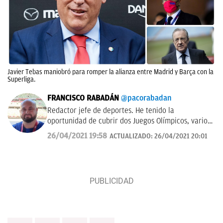
Javier Tebas maniobró para romper la alianza entre Madrid y Barça con la
Superliga.
FRANCISCO RABADÁN
@pacorabadan
Redactor jefe de deportes. He tenido la
oportunidad de cubrir dos Juegos Olímpicos, varios
Mundiales de distintas disciplinas y algún que otro
26/04/2021 19:58
ACTUALIZADO:
26/04/2021 20:01
All-Star de la NBA con los Gasol. De Córdoba y sin
acento.