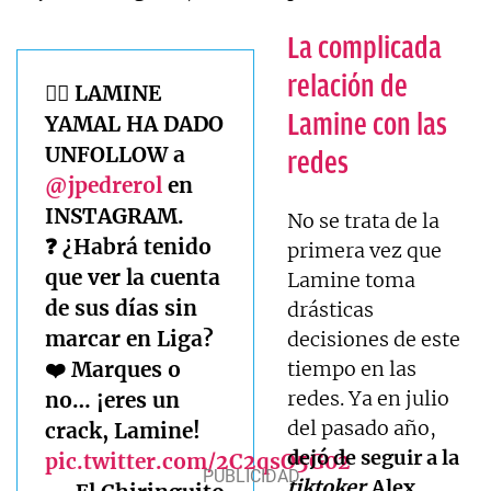
La complicada
relación de
🤦‍♂️ LAMINE
Lamine con las
YAMAL HA DADO
UNFOLLOW a
redes
@jpedrerol
en
INSTAGRAM.
No se trata de la
❓ ¿Habrá tenido
primera vez que
que ver la cuenta
Lamine toma
de sus días sin
drásticas
marcar en Liga?
decisiones de este
❤️ Marques o
tiempo en las
redes. Ya en julio
no… ¡eres un
del pasado año,
crack, Lamine!
dejó de seguir a la
pic.twitter.com/2C2qsO5G02
tiktoker
Alex