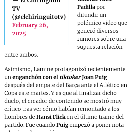
— El Chiringuito
Padilla
por
TV
difundir un
(@elchiringuitotv)
polémico video que
February 26,
generó diversos
2025
rumores sobre una
supuesta relación
entre ambos.
Asimismo, Lamine protagonizó recientemente
un
enganchón con el
tiktoker
Joan Puig
después del empate del Barça ante el Atlético en
Copa este martes. Y es que al finalizar dicho
duelo, el creador de contenido se mostró muy
crítico tras ver cómo habían remontado a los
hombres de
Hansi Flick
en el último tramo del
partido. Fue cuando
Puig
empezó a poner nota