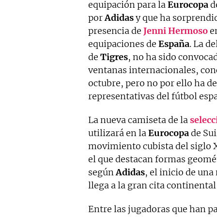
equipación para la
Eurocopa
d
por
Adidas
y que ha sorprendido
presencia de
Jenni
Hermoso
en
equipaciones de
España
. La d
de
Tigres
, no ha sido convoca
ventanas internacionales, co
octubre, pero no por ello ha d
representativas del fútbol esp
La nueva camiseta de la
selecc
utilizará en la
Eurocopa
de Suiz
movimiento cubista del siglo X
el que destacan formas geométr
según
Adidas
, el inicio de un
llega a la gran cita continen
Entre las jugadoras que han p