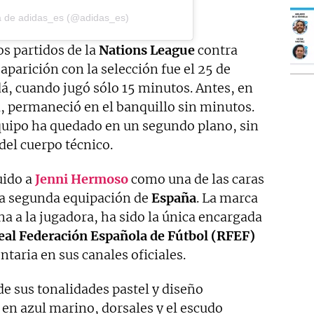
a de adidas_es (@adidas_es)
os partidos de la
Nations
League
contra
 aparición con la selección fue el 25 de
á, cuando jugó sólo 15 minutos. Antes, en
a, permaneció en el banquillo sin minutos.
equipo ha quedado en un segundo plano, sin
del cuerpo técnico.
uido a
Jenni Hermoso
como una de las caras
 la segunda equipación de
España
. La marca
a a la jugadora, ha sido la única encargada
eal Federación Española de Fútbol (RFEF)
aria en sus canales oficiales.
e sus tonalidades pastel y diseño
 en azul marino, dorsales y el escudo