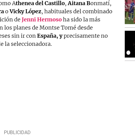
como A
thenea del Castillo
,
Aitana
B
onmatí,
ra
o
Vicky
López
, habituales del combinado
rición de
Jenni
Hermoso
ha sido la más
en los planes de Montse Tomé desde
eses sin ir con
España, y
precisamente no
e la seleccionadora.