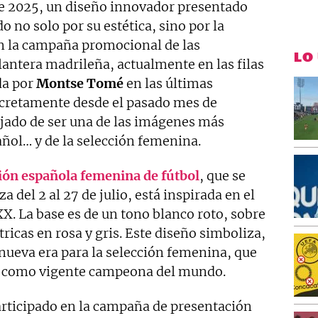
e 2025, un diseño innovador presentado
 no solo por su estética, sino por la
 la campaña promocional de las
LO
elantera madrileña, actualmente en las filas
da por
Montse
Tomé
en las últimas
ncretamente desde el pasado mes de
ejado de ser una de las imágenes más
añol… y de la selección femenina.
ión española femenina de fútbol
, que se
a del 2 al 27 de julio, está inspirada en el
X. La base es de un tono blanco roto, sobre
icas en rosa y gris. Este diseño simboliza,
a nueva era para la selección femenina, que
tal como vigente campeona del mundo.
articipado en la campaña de presentación