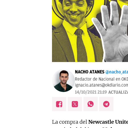
NACHO ATANES
@nacho_at
Redactor de Nacional en OKD
ignacio.atanes@okdiario.co
14/10/2021 21:19
ACTUALIZ
La compra del
Newcastle Unit