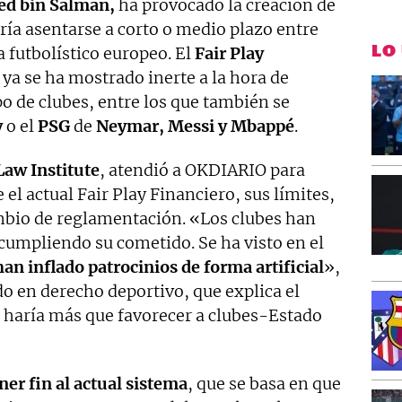
 bin Salman,
ha provocado la creación de
ía asentarse a corto o medio plazo entre
LO
futbolístico europeo. El
Fair Play
ya se ha mostrado inerte a la hora de
po de clubes, entre los que también se
y
o el
PSG
de
Neymar, Messi y Mbappé
.
Law Institute
, atendió a OKDIARIO para
el actual Fair Play Financiero, sus límites,
mbio de reglamentación. «Los clubes han
cumpliendo su cometido. Se ha visto en el
an inflado patrocinios de forma artificial
»,
o en derecho deportivo, que explica el
haría más que favorecer a clubes-Estado
r fin al actual sistema
, que se basa en que