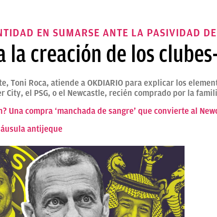
NTIDAD EN SUMARSE ANTE LA PASIVIDAD DE
 la creación de los clubes
tute, Toni Roca, atiende a OKDIARIO para explicar los eleme
 City, el PSG, o el Newcastle, recién comprado por la famil
 Una compra ‘manchada de sangre’ que convierte al Newca
láusula antijeque