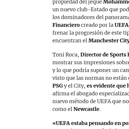
propiedad del jeque
Mohammed
un nuevo club-Estado que podr
los dominadores del panorama 
Financiero
creado por la
UEFA
frenar la progresión de este ti
encuentran el
Manchester Cit
Toni Roca,
Director de Sports 
mostrar sus impresiones sobre 
y lo que podría suponer un ca
visto que las normas no están 
PSG
y el City,
es evidente que h
afirma el abogado especializad
nuevo método de UEFA que no 
como el
Newcastle
.
«UEFA estaba pensando en pone