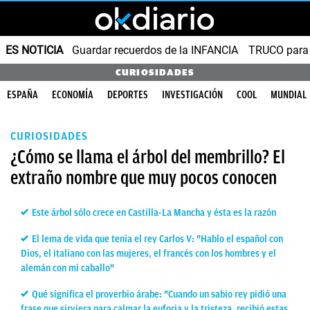
ES NOTICIA
Guardar recuerdos de la INFANCIA
TRUCO para
CURIOSIDADES
ESPAÑA
ECONOMÍA
DEPORTES
INVESTIGACIÓN
COOL
MUNDIAL
CURIOSIDADES
¿Cómo se llama el árbol del membrillo? El
extraño nombre que muy pocos conocen
Este árbol sólo crece en Castilla-La Mancha y ésta es la razón
El lema de vida que tenía el rey Carlos V: "Hablo el español con
Dios, el italiano con las mujeres, el francés con los hombres y el
alemán con mi caballo"
Qué significa el proverbio árabe: "Cuando un sabio rey pidió una
frase que sirviera para calmar la euforia y la tristeza, recibió estas