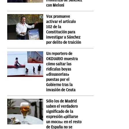
fronteriza de Sánchez
con Meloni
Vox promueve
activar el artículo
102 de la
Constitución para
investigar a Sánchez
por delito de traición
Un reportero de
OKDIARIO muestra
cómo saltar las
ridículas boyas
«disuasorias»
puestas por el
Gobierno tras la
invasión de Ceuta
Sólo los de Madrid
saben el verdadero
significado de la
expresión «pillarse
un moco»: en el resto
de España no se