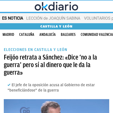
ES NOTICIA
LECCIÓN de JOAQUÍN SABINA
VOLUNTARIOS par
CASTILLA Y LEÓN
MADRID
CATALUÑA
ANDALUCÍA
BALEARES
COMUNIDAD VALENCI
ELECCIONES EN CASTILLA Y LEÓN
Feijóo retrata a Sánchez: «Dice ‘no a la
guerra’ pero sí al dinero que le da la
guerra»
El jefe de la oposición acusa al Gobierno de estar
"beneficiándose" de la guerra