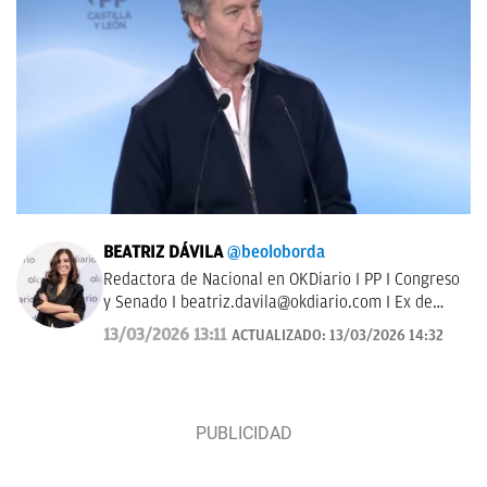
BEATRIZ DÁVILA
@beoloborda
Redactora de Nacional en OKDiario I PP I Congreso
y Senado I
beatriz.davila@okdiario.com
I Ex de
ElToroTv y esRadio
13/03/2026 13:11
ACTUALIZADO:
13/03/2026 14:32