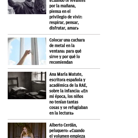
«Cuando te levantes
por la mañana,
piensa en el
privilegio de vivir:
respirar, pensar,
disfrutar, amar»
Colocar una cuchara
de metal en la
ventana: para qué
sirve y por qué lo
recomiendan
Ana María Matute,
escritora española y
académica de la RAE,
sobre la infancia: «En
mi época, los niños
no tenían tantas
cosas y se refugiaban
en la lectura»
Alberto Cerdán,
peluquero: «Cuando
el volumen empieza