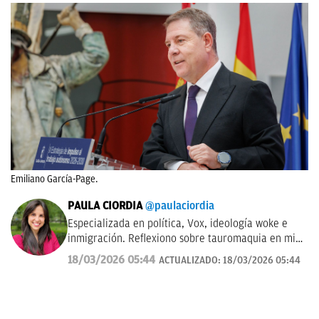
Emiliano García-Page.
PAULA CIORDIA
@paulaciordia
Especializada en política, Vox, ideología woke e
inmigración. Reflexiono sobre tauromaquia en mi
columna semanal 'Entre Pitones'. En 2025, fui
18/03/2026 05:44
ACTUALIZADO:
18/03/2026 05:44
corresponsal en la Ciudad del Vaticano durante el
Cónclave que eligió a León XIV. Antes estuve como
delegada en Aragón (2023-2025). Graduada en
Periodismo y Filología Hispánica (Universidad de