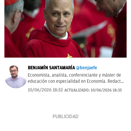
BENJAMÍN SANTAMARÍA
@benjaefe
Economista, analista, conferenciante y máster de
educación con especialidad en Economía. Redactor
de economía y empresas en OKDIARIO y autor de
10/06/2026 18:32
ACTUALIZADO:
10/06/2026 18:35
'La economía a través del tiempo' en el Instituto
Juan de Mariana. Miembro de la junta directiva del
Centro Diego de Covarrubias.