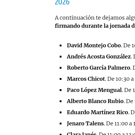
2026
A continuación te dejamos alg
firmando durante la jornada d
David Montejo Cobo
. De 
Andrés Acosta González
.
Roberto García Palmero
.
Marcos Chicot
. De 10:30 a
Paco López Mengual
. De 
Alberto Blanco Rubio
. De
Eduardo Martínez Rico
. 
Jenaro Talens
. De 11:00 a
Clara Janés
. De 11:00 a 13