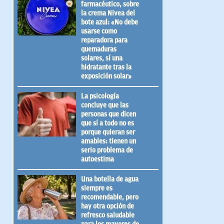
farmacéutico, sobre
la crema Nivea del
bote azul: «No debe
usarse como
reparadora para
quemaduras
solares, sí una
hidratante tras la
exposición solar»
La psicología
concluye que las
personas que dicen
que sí a todo no es
porque quieran ser
amables: tienen un
serio problema de
autoestima
Una botella de agua
siempre es
recomendable, pero
hay otra opción de
refresco saludable