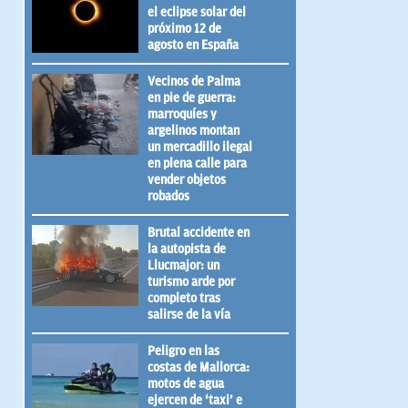
el eclipse solar del
próximo 12 de
agosto en España
Vecinos de Palma
en pie de guerra:
marroquíes y
argelinos montan
un mercadillo ilegal
en plena calle para
vender objetos
robados
Brutal accidente en
la autopista de
Llucmajor: un
turismo arde por
completo tras
salirse de la vía
Peligro en las
costas de Mallorca:
motos de agua
ejercen de ‘taxi’ e