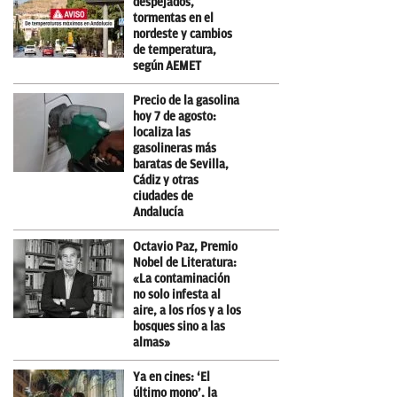
despejados,
tormentas en el
nordeste y cambios
de temperatura,
según AEMET
Precio de la gasolina
hoy 7 de agosto:
localiza las
gasolineras más
baratas de Sevilla,
Cádiz y otras
ciudades de
Andalucía
Octavio Paz, Premio
Nobel de Literatura:
«La contaminación
no solo infesta al
aire, a los ríos y a los
bosques sino a las
almas»
Ya en cines: ‘El
último mono’, la