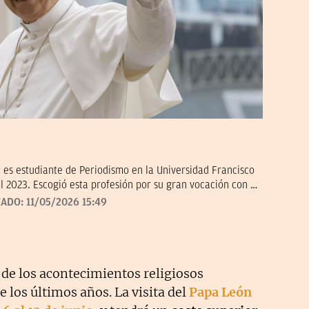
 es estudiante de Periodismo en la Universidad Francisco
l 2023. Escogió esta profesión por su gran vocación con la
Hoy en día, tiene mucho interés por la historia, deportes
ZADO:
11/05/2026 15:49
bjetivo es seguir formándose y aprender a contar los
urosa.
 de los acontecimientos religiosos
los últimos años. La visita del
Papa León