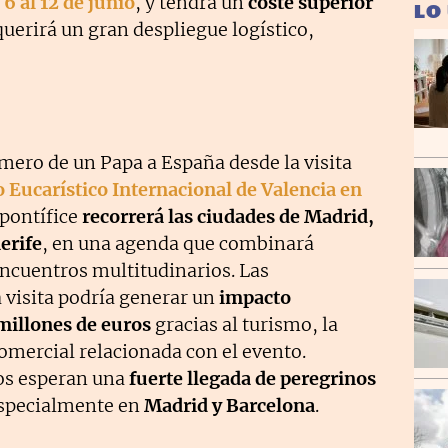
6 al 12 de junio
, y tendrá un
coste superior
LO
querirá un gran despliegue logístico,
imero de un Papa a España desde la visita
 Eucarístico Internacional de Valencia en
 pontífice
recorrerá las ciudades de Madrid,
erife
, en una agenda que combinará
encuentros multitudinarios. Las
 visita podría generar un
impacto
millones de euros
gracias al turismo, la
comercial relacionada con el evento.
ios esperan una
fuerte llegada de peregrinos
especialmente en
Madrid y Barcelona
.