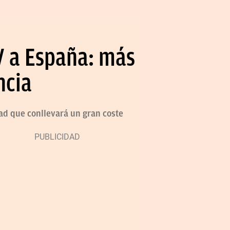
IV a España: más
ncia
ad que conllevará un gran coste