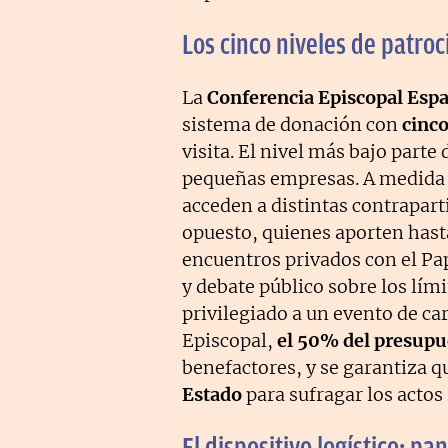
Los cinco niveles de patroc
La
Conferencia Episcopal Esp
sistema de donación con
cinco
visita. El nivel más bajo parte
pequeñas empresas. A medida q
acceden a distintas contrapar
opuesto, quienes aporten has
encuentros privados con el P
y debate público sobre los lím
privilegiado a un evento de ca
Episcopal,
el 50% del presupue
benefactores, y se garantiza q
Estado
para sufragar los actos 
El dispositivo logístico: pa