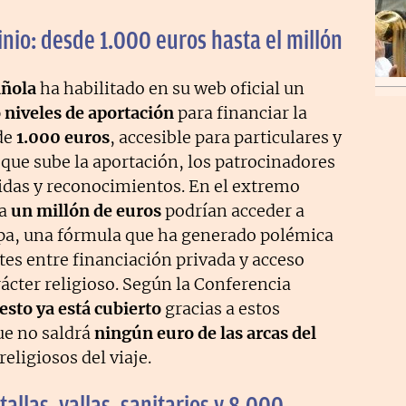
inio: desde 1.000 euros hasta el millón
añola
ha habilitado en su web oficial un
 niveles de aportación
para financiar la
 de
1.000 euros
, accesible para particulares y
ue sube la aportación, los patrocinadores
tidas y reconocimientos. En el extremo
ta
un millón de euros
podrían acceder a
apa, una fórmula que ha generado polémica
ites entre financiación privada y acceso
rácter religioso. Según la Conferencia
sto ya está cubierto
gracias a estos
ue no saldrá
ningún euro de las arcas del
religiosos del viaje.
ntallas, vallas, sanitarios y 8.000