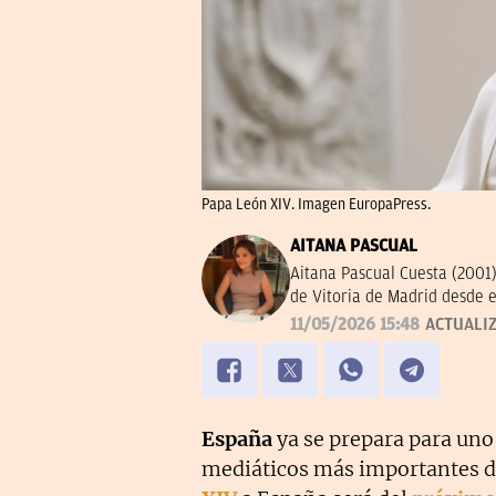
Papa León XIV. Imagen EuropaPress.
AITANA PASCUAL
Aitana Pascual Cuesta (2001)
de Vitoria de Madrid desde e
comunicación y la escritura. 
11/05/2026 15:48
ACTUALI
y actualidad. Su principal o
sucesos de forma clara y rig
España
ya se prepara para uno
mediáticos más importantes de 