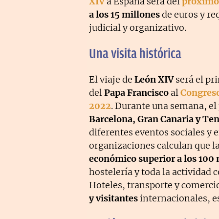
XIV
a España será del
próximo 
a los 15 millones
de euros y re
judicial y organizativo.
Una visita histórica
El viaje de
León XIV
será el pr
del
Papa Francisco
al
Congreso
2022
. Durante una semana, el
Barcelona, Gran Canaria y Ten
diferentes eventos sociales y 
organizaciones calculan que la
económico superior a los 100 
hostelería y toda la actividad 
Hoteles, transporte y comerc
y visitantes
internacionales, 