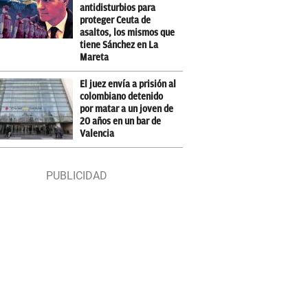
antidisturbios para
proteger Ceuta de
asaltos, los mismos que
tiene Sánchez en La
Mareta
El juez envía a prisión al
colombiano detenido
por matar a un joven de
20 años en un bar de
Valencia