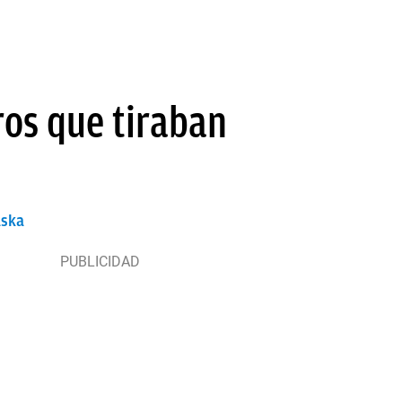
eros que tiraban
aska