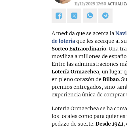
11/12/2025 17:50
ACTUALIZ
A medida que se acerca la
Nav
de lotería
que les acerque al s
Sorteo Extraordinario
. Una tr
moviliza a millones de español
Entre las administraciones má
Lotería Ormaechea
, un lugar 
en pleno corazón de
Bilbao
. S
premios entregados, sino tambi
experiencia única de comprar 
Lotería Ormaechea se ha conve
los locales como para quienes v
pedazo de suerte.
Desde 1941
,