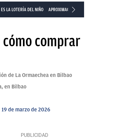
ES LA LOTERÍA DEL NIÑO
APROXIMACIONES DE LA LOTERÍA DEL NIÑO
PREMI
 y cómo comprar
ción de La Ormaechea en Bilbao
, en Bilbao
l 19 de marzo de 2026