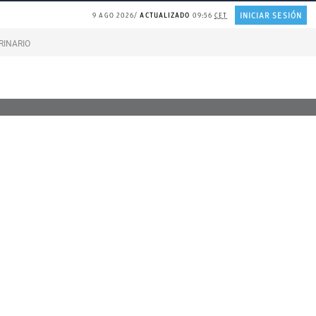
INICIAR SESIÓN
9 AGO 2026
ACTUALIZADO
09:56
CET
RINARIO gatos
Gonzalo Bernardos sobre JUBILACIÓN