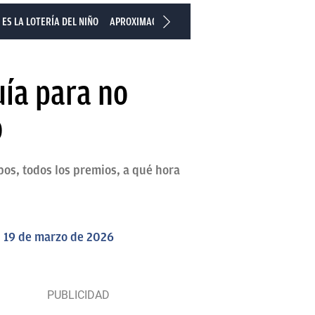
ES LA LOTERÍA DEL NIÑO
APROXIMACIONES DE LA LOTERÍA DEL NIÑO
PREMI
uía para no
o
bos, todos los premios, a qué hora
l 19 de marzo de 2026