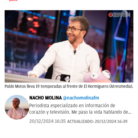
Pablo Motos lleva 19 temporadas al frente de El Hormiguero (Atresmedia).
NACHO MOLINA
@nachomolinafm
Periodista especializado en información de
corazón y televisión. Me paso la vida hablando de
'El Hormiguero', 'La Revuelta', 'Equipo de
20/12/2024 16:35
ACTUALIZADO:
20/12/2024 16:39
investigación', 'Pasapalabra' y me encanta estudiar
las audiencias de televisión cada mañana.