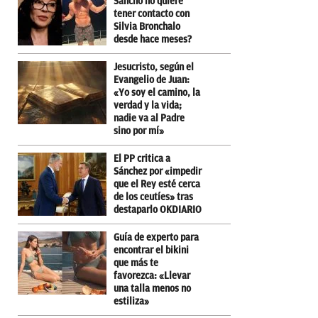
Sancho no quiere
tener contacto con
Silvia Bronchalo
desde hace meses?
Jesucristo, según el
Evangelio de Juan:
«Yo soy el camino, la
verdad y la vida;
nadie va al Padre
sino por mí»
El PP critica a
Sánchez por «impedir
que el Rey esté cerca
de los ceutíes» tras
destaparlo OKDIARIO
Guía de experto para
encontrar el bikini
que más te
favorezca: «Llevar
una talla menos no
estiliza»