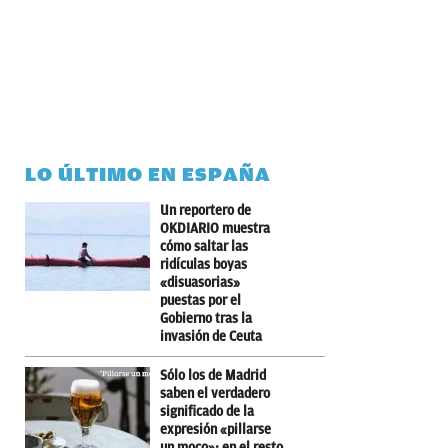
LO ÚLTIMO EN ESPAÑA
Un reportero de
OKDIARIO muestra
cómo saltar las
ridículas boyas
«disuasorias»
puestas por el
Gobierno tras la
invasión de Ceuta
Sólo los de Madrid
saben el verdadero
significado de la
expresión «pillarse
un moco»: en el resto