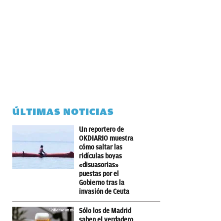
ÚLTIMAS NOTICIAS
Un reportero de
OKDIARIO muestra
cómo saltar las
ridículas boyas
«disuasorias»
puestas por el
Gobierno tras la
invasión de Ceuta
Sólo los de Madrid
saben el verdadero