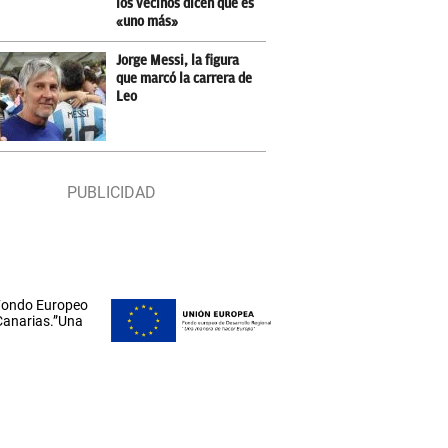
los vecinos dicen que es
«uno más»
Jorge Messi, la figura
que marcó la carrera de
Leo
 Fondo Europeo
 Canarias.”Una