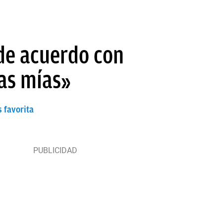
 de acuerdo con
las mías»
s favorita