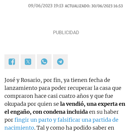
Telemadrid. Graduada en Periodismo por la
09/06/2023 19:13
ACTUALIZADO:
30/06/2023 16:53
Universidad Complutense de Madrid y máster en
Televisión por la Universidad Católica de Milán.
Anteriormente trabajó en Mediaset Italia.
Contacto:
irene.tabera@okdiario.com
José y Rosario, por fin, ya tienen fecha de
lanzamiento para poder recuperar la casa que
compraron hace casi cuatro años y que fue
okupada por quien se
la vendió, una experta en
el engaño, con condena incluida
en su haber
por
fingir un parto y falsificar una partida de
nacimiento
. Tal y como ha podido saber en