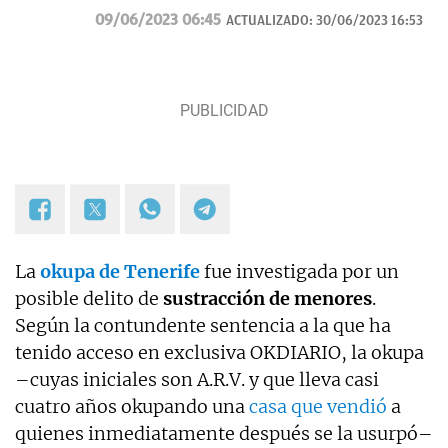
Telemadrid. Graduada en Periodismo por la
09/06/2023 06:45
ACTUALIZADO:
30/06/2023 16:53
Universidad Complutense de Madrid y máster en
Televisión por la Universidad Católica de Milán.
Anteriormente trabajó en Mediaset Italia.
Contacto:
irene.tabera@okdiario.com
La
okupa de Tenerife
fue investigada por un
posible delito de
sustracción de menores
.
Según la contundente sentencia a la que ha
tenido acceso en exclusiva OKDIARIO, la okupa
–cuyas iniciales son A.R.V. y que lleva casi
cuatro años okupando una
casa que vendió
a
quienes inmediatamente después se la usurpó–