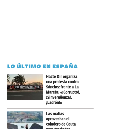
LO ÚLTIMO EN ESPAÑA
Hazte Oir organiza
una protesta contra
Sánchez frente a La
Mareta: «¡Corrupto!,
¡Sinvergüenza!,
¡Ladrón!»
Las mafias
aprovechan el
coladero de Ceuta