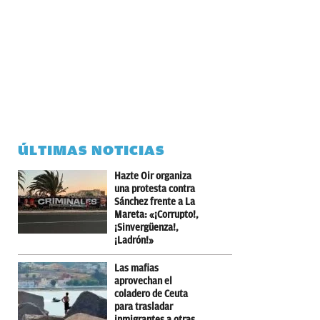
ÚLTIMAS NOTICIAS
Hazte Oir organiza
una protesta contra
Sánchez frente a La
Mareta: «¡Corrupto!,
¡Sinvergüenza!,
¡Ladrón!»
Las mafias
aprovechan el
coladero de Ceuta
para trasladar
inmigrantes a otras