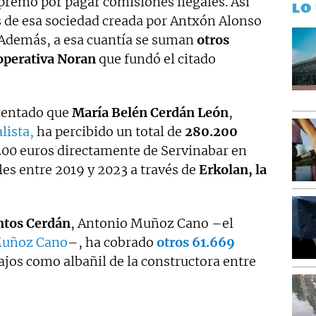
premo por pagar comisiones ilegales. Así
LO
s de esa sociedad creada por Antxón Alonso
Además, a esa cuantía se suman
otros
operativa Noran
que fundó el citado
mentado que
María Belén Cerdán León
,
lista,
ha percibido un total de
280.200
.200 euros directamente de Servinabar en
es entre 2019 y 2023 a través de
Erkolan, la
ntos Cerdán
, Antonio Muñoz Cano –el
Muñoz Cano
–, ha cobrado
otros 61.669
jos como albañil de la constructora entre