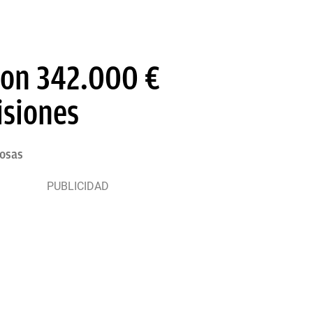
ron 342.000 €
isiones
hosas