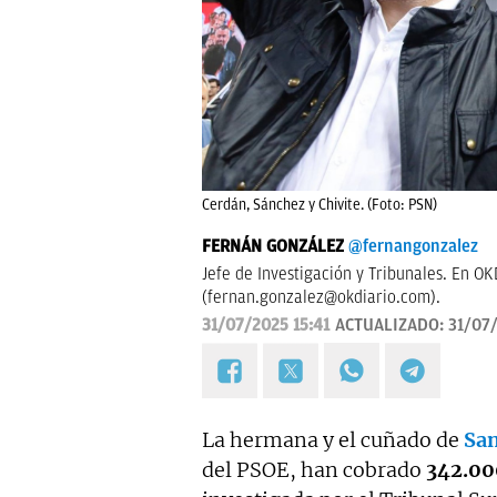
Cerdán, Sánchez y Chivite. (Foto: PSN)
FERNÁN GONZÁLEZ
@fernangonzalez
Jefe de Investigación y Tribunales. En O
(
fernan.gonzalez@okdiario.com
).
31/07/2025 15:41
ACTUALIZADO:
31/07/
La hermana y el cuñado de
San
del PSOE, han cobrado
342.00