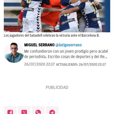
Los jugadores del Sabadell celebran la victoria ante el Barcelona B.
MIGUEL SERRANO
@latigoserrano
Me confundieron con un joven prodigio pero acabé
de periodista. Escribo cosas de deportes y del Real
Madrid en OKDIARIO, igual que antes las escribía
26/07/2020 22:17
ACTUALIZADO:
26/07/2020 22:17
en Marca. También a veces hablo por la radio y
casi siempre sin decir palabrotas. Soy bastante
tocapelotas. Perdonen las molestias.