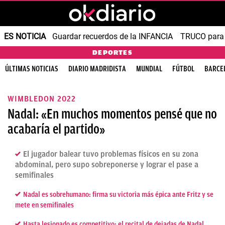
ES NOTICIA
Guardar recuerdos de la INFANCIA
TRUCO para
DEPORTES
ÚLTIMAS NOTICIAS
DIARIO MADRIDISTA
MUNDIAL
FÚTBOL
BARCE
WIMBLEDON 2022
Nadal: «En muchos momentos pensé que no
acabaría el partido»
El jugador balear tuvo problemas físicos en su zona
abdominal, pero supo sobreponerse y lograr el pase a
semifinales
Nadal es sobrehumano: firma su victoria más épica ante Fritz y se
mete en semifinales
Hasta lesionado es competitivo: el recital de dejadas de Nadal