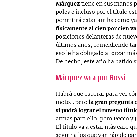
Márquez
tiene en sus manos po
poles e incluso por el título e
permitirá estar arriba como ya
físicamente al cien por cien va
posiciones delanteras de nuev
últimos años, coincidiendo ta
eso le ha obligado a forzar má
De hecho, este año ha batido s
Márquez va a por Rossi
Habrá que esperar para ver có
moto… pero
la gran pregunta 
si podrá lograr el noveno títul
armas para ello, pero Pecco y J
El título va a estar más caro q
seguir a los que van rápido pa