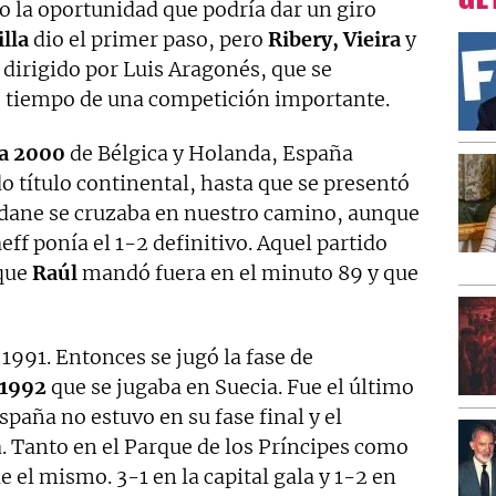
ÚL
o la oportunidad que podría dar un giro
illa
dio el primer paso, pero
Ribery, Vieira
y
dirigido por Luis Aragonés, que se
e tiempo de una competición importante.
a 2000
de Bélgica y Holanda, España
 título continental, hasta que se presentó
Zidane se cruzaba en nuestro camino, aunque
f ponía el 1-2 definitivo. Aquel partido
 que
Raúl
mandó fuera en el minuto 89 y que
1991. Entonces se jugó la fase de
 1992
que se jugaba en Suecia. Fue el último
spaña no estuvo en su fase final y el
. Tanto en el Parque de los Príncipes como
e el mismo. 3-1 en la capital gala y 1-2 en