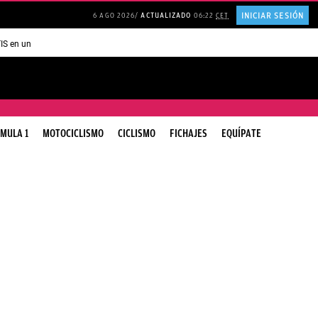
INICIAR SESIÓN
6 AGO 2026
ACTUALIZADO
06:22
CET
TIS en una ISLA en GRECIA
Psicología personas que JUSTIFICAN todo
MULA 1
MOTOCICLISMO
CICLISMO
FICHAJES
EQUÍPATE