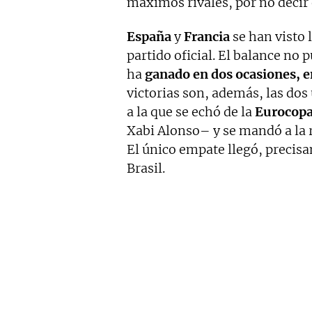
máximos rivales, por no decir
España
y
Francia
se han visto 
partido oficial. El balance no 
ha
ganado en dos ocasiones, e
victorias son, además, las dos
a la que se echó de la
Eurocopa
Xabi Alonso– y se mandó a la 
El único empate llegó, precisa
Brasil.