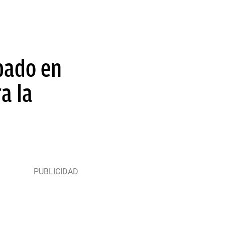
upado en
a la