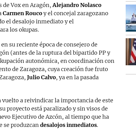
los de Vox en Aragón,
Alejandro Nolasco
a
Carmen Rouco
y el concejal zaragozano
do el desalojo inmediato y el
ara los okupas.
 en su reciente época de consejero de
gón (antes de la ruptura del bipartido PP y
 okupación autonómica, en coordinación con
ento de Zaragoza, cuya creación fue fruto
n Zaragoza,
Julio Calvo
, ya en la pasada
 vuelto a reivindicar la importancia de este
 proyecto está paralizado y sin visos de
evo Ejecutivo de Azcón, al tiempo que ha
ue se produzcan
desalojos inmediatos
.