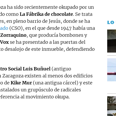
goza ha sido recientemente okupado por un
ado como
La Fábrika de chocolate
. Se trata
es, en pleno barrio de Jesús, donde se ha
LO
pado
(CSO), en el que desde 1947 había una
 Zorraquino
, que producía bombones y
Vox
se ha presentado a las puertas del
ato desalojo de este inmueble, defendiendo
tro Social Luis Buñuel
(antiguo
n Zaragoza existen al menos dos edificios
ro de
Kike Mur
(una antigua cárcel) y este
stalados un grupúsculo de radicales
referencia al movimiento okupa.