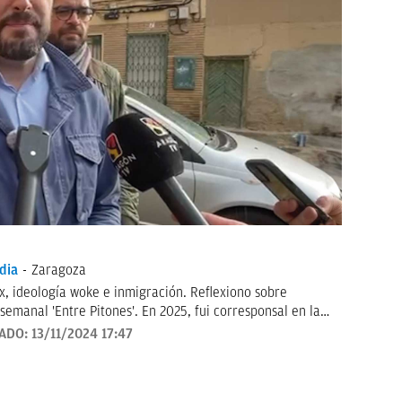
dia
Zaragoza
ox, ideología woke e inmigración. Reflexiono sobre
ones'. En 2025, fui corresponsal en la
el Cónclave que eligió a León XIV. Antes estuve como
ZADO:
13/11/2024 17:47
25). Graduada en Periodismo y Filología Hispánica
máster en Filosofía y Culturas Modernas (Universidad de
ario.com