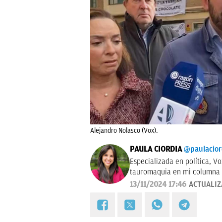
Alejandro Nolasco (Vox).
PAULA CIORDIA
@paulacior
Especializada en política, V
tauromaquia en mi columna semanal 'Entre Pit
Ciudad del Vaticano durante 
13/11/2024 17:46
ACTUALI
delegada en Aragón (2023-20
(Universidad de Zaragoza) y 
Sevilla) |
paula.ciordia@okdi