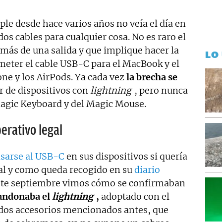
le desde hace varios años no veía el día en
os cables para cualquier cosa. No es raro el
más de una salida y que implique hacer la
LO
eter el cable USB-C para el MacBook y el
ne y los AirPods. Ya cada vez
la brecha se
r de dispositivos con
lightning
, pero nunca
 Magic Keyboard y del Magic Mouse.
erativo legal
asarse al USB-C
en sus dispositivos si quería
al y como queda recogido en su
diario
este septiembre vimos cómo se confirmaban
andonaba el
lightning
,
adoptado con el
 dos accesorios mencionados antes, que