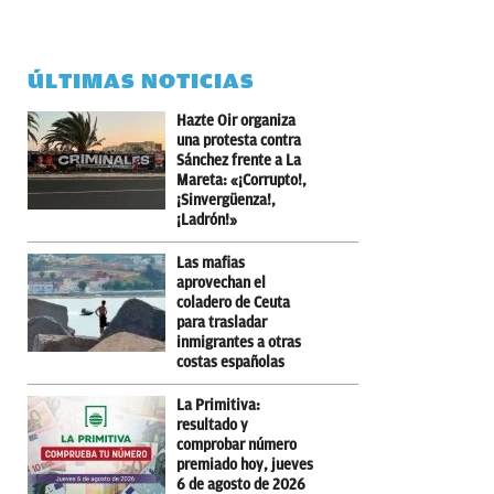
ÚLTIMAS NOTICIAS
Hazte Oir organiza
una protesta contra
Sánchez frente a La
Mareta: «¡Corrupto!,
¡Sinvergüenza!,
¡Ladrón!»
Las mafias
aprovechan el
coladero de Ceuta
para trasladar
inmigrantes a otras
costas españolas
La Primitiva:
resultado y
comprobar número
premiado hoy, jueves
6 de agosto de 2026