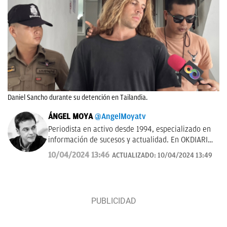
Daniel Sancho durante su detención en Tailandia.
ÁNGEL MOYA
@AngelMoyatv
Periodista en activo desde 1994, especializado en
información de sucesos y actualidad. En OKDIARIO
desde el año 2018. Fui redactor del Diario de Las
10/04/2024 13:46
ACTUALIZADO:
10/04/2024 13:49
Palmas, pasé por los Informativos de Telecinco, me
ocupé de sucesos en Telemadrid hasta el 2006, fui
prescriptor en plató de sucesos y actualidad para
Las Mañanas de Cuatro y el Programa de Ana Rosa
hasta el año 2019 y desde entonces colaboro con
TVE. Desde hace dos años, también me puedes
escuchar en el programa Por Fin de Onda Cero en