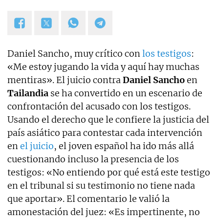
la sección "De buenos y malos". Coautor de los
libros "Los reyes latinos", "Red de mentiras" y "Tras
el muro".
Daniel Sancho, muy crítico con
los testigos
:
«Me estoy jugando la vida y aquí hay muchas
mentiras». El juicio contra
Daniel Sancho
en
Tailandia
se ha convertido en un escenario de
confrontación del acusado con los testigos.
Usando el derecho que le confiere la justicia del
país asiático para contestar cada intervención
en
el juicio
, el joven español ha ido más allá
cuestionando incluso la presencia de los
testigos: «No entiendo por qué está este testigo
en el tribunal si su testimonio no tiene nada
que aportar». El comentario le valió la
amonestación del juez: «Es impertinente, no