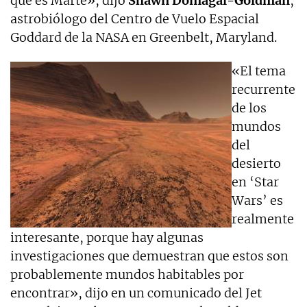
que es Marte», dijo
Shawn Domagal-Goldman
,
astrobiólogo del Centro de Vuelo Espacial
Goddard de la NASA en Greenbelt, Maryland.
«El tema
recurrente
de los
mundos
del
desierto
en ‘Star
Wars’ es
realmente
interesante, porque hay algunas
investigaciones que demuestran que estos son
probablemente mundos habitables por
encontrar», dijo en un comunicado del Jet