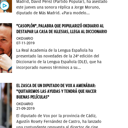
Madrid, David Pérez (Partido Popular), ha asestado
este jueves una sonora réplica a Jorge Moruno,
diputado de Más Madrid. «Para modelo...
"CASOPLÓN", PALABRA QUE POPULARIZÓ OKDIARIO AL
DESTAPAR LA CASA DE IGLESIAS, LLEGA AL DICCIONARIO
OKDIARIO
07-11-2019
La Real Academia de la Lengua Española ha
presentado las novedades de la 24ª edición del
Diccionario de la Lengua Española (DLE), que ha
incorporado nuevos términos a su...
EL ZASCA DE UN DIPUTADO DE VOX A AMENÁBAR:
"QUITAREMOS LAS AYUDAS Y TENDRÁ QUE HACER
BUENAS PELÍCULAS"
OKDIARIO
21-09-2019
El diputado de Vox por la provincia de Cádiz,
Agustín Rosety Fernández de Castro, ha lanzado
una contundente respuesta al director de cine